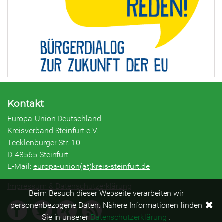
Kontakt
Europa-Union Deutschland
Kreisverband Steinfurt e.V.
Tecklenburger Str. 10
D-48565 Steinfurt
E-Mail:
europa-union(at)kreis-steinfurt.de
Impressum & Datenschutzerklärung
Beim Besuch dieser Webseite verarbeiten wir
✖
personenbezogene Daten. Nähere Informationen finden
Sie in unserer
Datenschutzerklärung
.